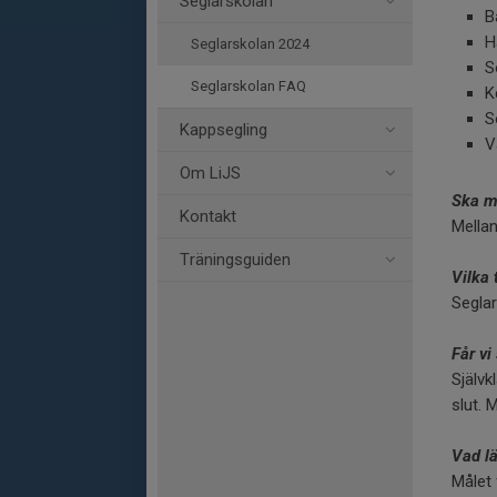
Seglarskolan
B
H
Seglarskolan 2024
S
Seglarskolan FAQ
K
S
Kappsegling
V
Om LiJS
Ska m
Kontakt
Mellan
Träningsguiden
Vilka 
Seglar
Får vi
Självk
slut. 
Vad lä
Målet 