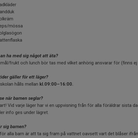
adkläder
andduk
olkräm
eps/mössa
olglasögon
attenflaska
an ha med sig något att äta?
mål/frukt och lunch bör tas med vilket anhörig ansvarar för (finns ej
tider gäller för ett läger?
skolan hålls mellan
kl.09:00–16:00.
 se när barnen seglar?
lart! Vid varje läger har vi en uppvisning från för alla föräldrar sista
Mer info ges under lägret.
r sig barnen?
för alla barn är att ta sig fram på vattnet oavsett vart det blåser ifr