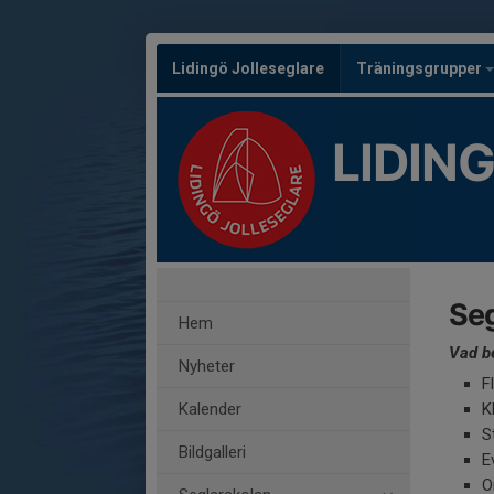
Lidingö Jolleseglare
Träningsgrupper
LIDIN
Se
Hem
Vad be
Nyheter
F
Kalender
K
S
Bildgalleri
E
O