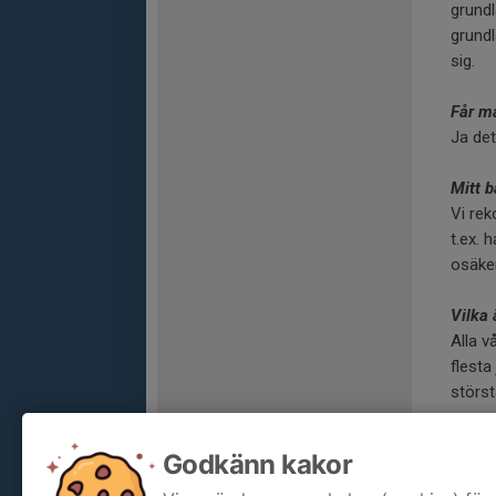
grundl
grundl
sig.
Får m
Ja de
Mitt b
Vi rek
t.ex. 
osäker
Vilka 
Alla v
flesta
störst
Vilken
Godkänn kakor
Vi på 
alla b