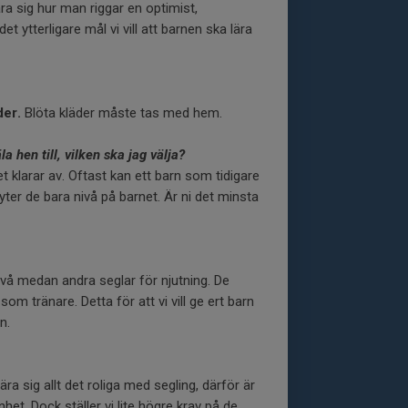
ära sig hur man riggar en optimist,
t ytterligare mål vi vill att barnen ska lära
der.
Blöta kläder måste tas med hem.
a hen till, vilken
ska jag välja?
 klarar av. Oftast kan ett barn som tidigare
 byter de bara nivå på barnet. Är ni det minsta
 nivå medan andra seglar för njutning. De
m tränare. Detta för att vi vill ge ert barn
n.
ära sig allt det roliga med segling, därför är
het. Dock ställer vi lite högre krav på de