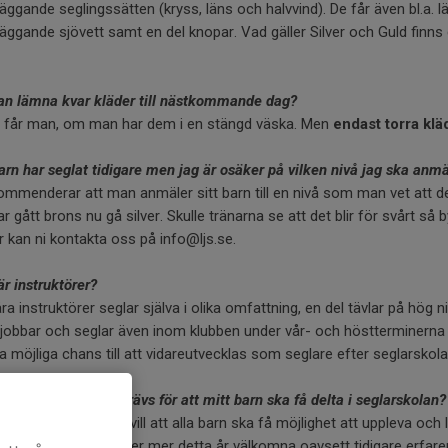
äggande seglingssätten (kryss, läns och halvvind). De får även bl.a. l
äggande sjövett samt en del knopar. Vad gäller Silver och Guld finns de
an lämna kvar kläder till nästkommande dag?
t får man, om man har dem i en stängd väska. Men
endast torra klä
arn har seglat tidigare men jag är osäker på vilken nivå jag ska anmäl
ommenderar att man anmäler sitt barn till en nivå som man vet att det
har gått brons nu gå silver. Skulle tränarna se att det blir för svårt så
 kan ni kontakta oss på info@ljs.se.
är instruktörer?
åra instruktörer seglar själva i olika omfattning, en del tävlar på hög
 jobbar och seglar även inom klubben under vår- och höstterminerna so
a möjliga chans till att vidareutvecklas som seglare efter seglarskola
 typ av erfarenhet krävs för att mitt barn ska få delta i seglarskolan?
Lidingö Jolleseglare vill att alla barn ska få möjlighet att uppleva och l
arn som fyller 8 år eller mer detta år välkomna oavsett tidigare erfaren