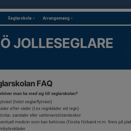
Seglarskola
Arrangemang
GÖ JOLLESEGLARE
glarskolan FAQ
höver man ha med sig till seglarskolan?
lytväst (helst seglarflytväst)
läder efter väder (t.ex regnkläder vid regn)
tövlar, sandaler eller vattenavstötandeskor
ventuell medicin som kan behövas (första förband m.m. finns på pla
mbyteskläder