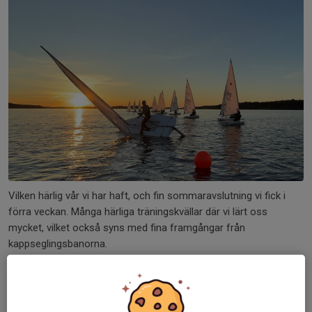
Vilken härlig vår vi har haft, och fin sommaravslutning vi fick i
förra veckan. Många härliga träningskvällar där vi lärt oss
mycket, vilket också syns med fina framgångar från
kappseglingsbanorna.
Nu har träningen tagit...
Läs mer