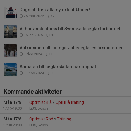
Dags att beställa nya klubbkläder!
25 mar 2025
2
Vi har anslutit oss till Svenska Isseglarförbundet
16 jan 2025
1
Välkommen till Lidingö Jolleseglares årsmöte den 17/12 kl 19:00
3 dec 2024
1
Anmälan till seglarskolan har öppnat
11 nov 2024
0
Kommande aktiviteter
Mån 17/8
Optimist Blå
»
Opti Blå träning
17:15-19:30
LiJS, Bosön
Mån 17/8
Optimist Röd
»
Träning
17:30-20:00
LiJS, Bosön