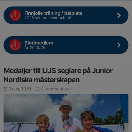
Finnjolle träning / båtplats
2026 vår, sommar och höst
Stödmedlem
År 2025/26
Medaljer till LiJS seglare på Junior
Nordiska mästerskapen
3 aug, 13:51
0 kommentarer