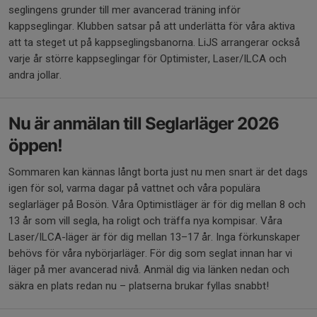
seglingens grunder till mer avancerad träning inför
kappseglingar. Klubben satsar på att underlätta för våra aktiva
att ta steget ut på kappseglingsbanorna. LiJS arrangerar också
varje år större kappseglingar för Optimister, Laser/ILCA och
andra jollar.
Nu är anmälan till Seglarläger 2026
öppen!
Sommaren kan kännas långt borta just nu men snart är det dags
igen för sol, varma dagar på vattnet och våra populära
seglarläger på Bosön. Våra Optimistläger är för dig mellan 8 och
13 år som vill segla, ha roligt och träffa nya kompisar. Våra
Laser/ILCA-läger är för dig mellan 13–17 år. Inga förkunskaper
behövs för våra nybörjarläger. För dig som seglat innan har vi
läger på mer avancerad nivå. Anmäl dig via länken nedan och
säkra en plats redan nu – platserna brukar fyllas snabbt!