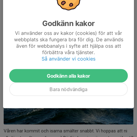
Anmälan till vårens träning har öppnat
Godkänn kakor
6 mar, 19:03
0 kommentarer
Vi använder oss av kakor (cookies) för att vår
webbplats ska fungera bra för dig. De används
även för webbanalys i syfte att hjälpa oss att
förbättra våra tjänster.
Så använder vi cookies
Godkänn alla kakor
Bara nödvändiga
Våren har kommit och isarna smälter snabbt. Vi hoppas att ni