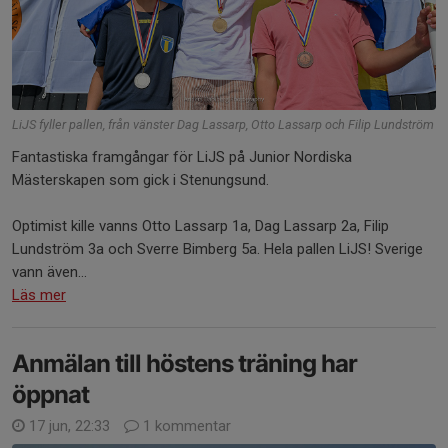
LiJS fyller pallen, från vänster Dag Lassarp, Otto Lassarp och Filip Lundström
Fantastiska framgångar för LiJS på Junior Nordiska
Mästerskapen som gick i Stenungsund.
Optimist kille vanns Otto Lassarp 1a, Dag Lassarp 2a, Filip
Lundström 3a och Sverre Bimberg 5a. Hela pallen LiJS! Sverige
vann även...
Läs mer
Anmälan till höstens träning har
öppnat
17 jun, 22:33
1 kommentar