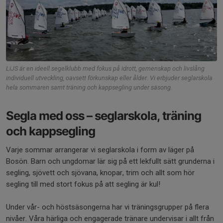
LiJS är en ideell segelklubb med fokus på idrott, gemenskap och livslång
individuell utveckling, oavsett förkunskap eller ålder. Vi erbjuder seglarskola
hela sommaren samt träning och kappsegling under säsong.
Segla med oss – seglarskola, träning
och kappsegling
Varje sommar arrangerar vi seglarskola i form av läger på
Bosön. Barn och ungdomar lär sig på ett lekfullt sätt grunderna i
segling, sjövett och sjövana, knopar, trim och allt som hör
segling till med stort fokus på att segling är kul!
Under vår- och höstsäsongerna har vi träningsgrupper på flera
nivåer. Våra härliga och engagerade tränare undervisar i allt från