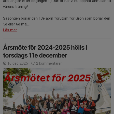
alla längtar efter seglingen :-) Därför har vi nu öppnat anmälan till
vårens träning!
Säsongen börjar den 13e april, förutom för Grön som börjar den
5e eller 6e maj....
Läs mer
Årsmöte för 2024-2025 hölls i
torsdags 11e december
16 dec 2025
2 kommentarer