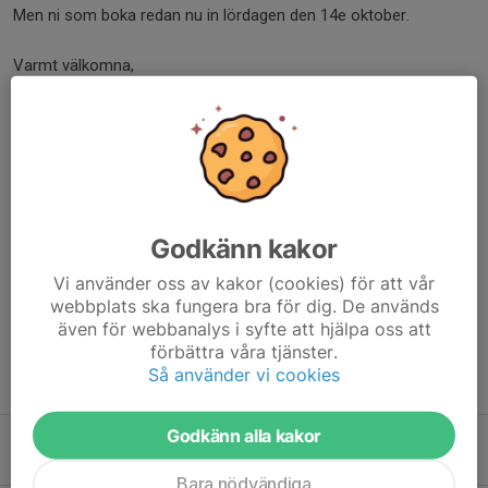
Men ni som boka redan nu in lördagen den 14e oktober.
Varmt välkomna,
Styrelsen
Dela nyhet
Godkänn kakor
Kommentarer
Vi använder oss av kakor (cookies) för att vår
webbplats ska fungera bra för dig. De används
även för webbanalys i syfte att hjälpa oss att
förbättra våra tjänster.
Så använder vi cookies
Tidigare nyheter
Godkänn alla kakor
Välkommen till LiJS Klubbmästerskap – årets roligaste seglingsdag
22 sep 2025
0
Bara nödvändiga