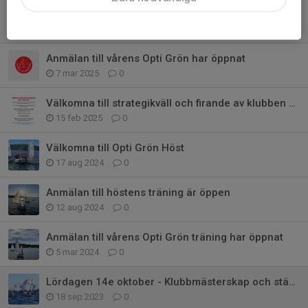
Firande och klubb cup den 2a juni
19 maj 2025
0
Anmälan till vårens Opti Grön har öppnat
7 mar 2025
0
Välkomna till strategikväll och firande av klubben 35 år den 17/3
15 feb 2025
0
Välkomna till Opti Grön Höst
17 aug 2024
0
Anmälan till höstens träning är öppen
12 aug 2024
0
Anmälan till vårens Opti Grön träning har öppnat
5 mar 2024
0
Lördagen 14e oktober - Klubbmästerskap och städdag
18 sep 2023
0