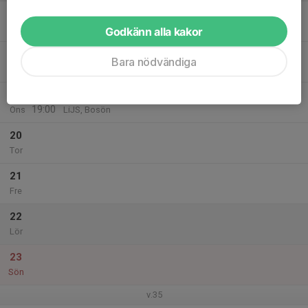
17
Mån
Godkänn alla kakor
18
17:00
Träning Opti Grön tisdagsgruppen
Bara nödvändiga
19:00
Tis
LiJS, Bosön
19
17:00
Träning Opti Grön onsdagsgruppen
19:00
Ons
LiJS, Bosön
20
Tor
21
Fre
22
Lör
23
Sön
v.35