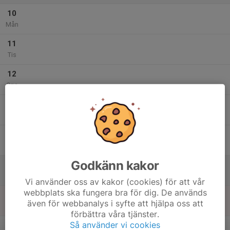
10
Mån
11
Tis
12
Ons
13
Tor
14
Fre
Godkänn kakor
15
Lör
Vi använder oss av kakor (cookies) för att vår
webbplats ska fungera bra för dig. De används
16
även för webbanalys i syfte att hjälpa oss att
Sön
förbättra våra tjänster.
v.34
Så använder vi cookies