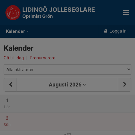
LIDINGÖ JOLLESEGLARE
Optimist Grön
Logga in
Kalender
Kalender
Gå till idag
|
Prenumerera
Augusti 2026
1
Lör
2
Sön
v.32