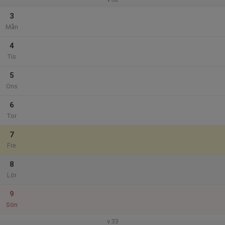
3
Mån
4
Tis
5
Ons
6
Tor
7
Fre
8
Lör
9
Sön
v.33