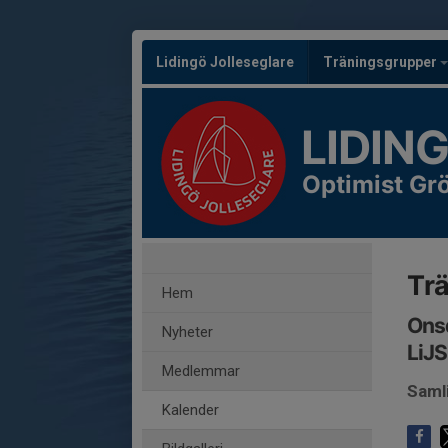
Lidingö Jolleseglare
Träningsgrupper
LIDIN
Optimist Gr
Trä
Hem
Onsd
Nyheter
LiJS
Medlemmar
Samli
Kalender