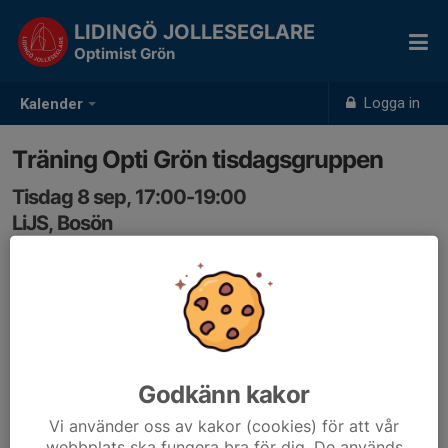
LIDINGÖ JOLLESEGLARE
Optimist Grön
Logga in
Kalender
Träning Opti Grön tisdagsgruppen
Tisdag 8 sep, 17:00-19:00
LiJS, Bosön
Samling: 17:00, Stallebo, LiJS klubbhus, Bosön
Anmälan är öppen för gruppens medlemmar.
Logga in här
Godkänn kakor
Vi använder oss av kakor (cookies) för att vår
webbplats ska fungera bra för dig. De används