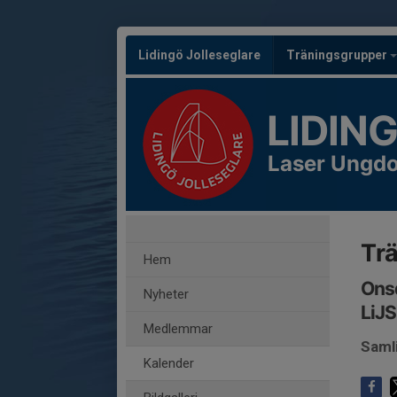
Lidingö Jolleseglare
Träningsgrupper
LIDIN
Laser Ungd
Trä
Hem
Ons
Nyheter
LiJ
Medlemmar
Saml
Kalender