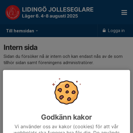
LIDINGÖ JOLLESEGLARE
Läger 6. 4-8 augusti 2025
Logga in
Till hemsidan
Intern sida
Sidan du försöker nå är intern och kan endast nås av de som
tillhör sidan samt föreningens administratörer.
Klicka här för att logga in
Godkänn kakor
Vi använder oss av kakor (cookies) för att vår
webbplats ska fungera bra för dig. De används