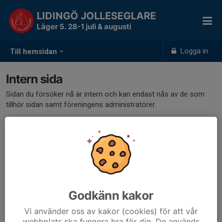
LIDINGÖ JOLLESEGLARE
Läger 5. 28-1 juli & augusti
Logga in
Till hemsidan
Intern sida
Sidan du försöker nå är intern och kan endast nås av de som
tillhör sidan samt föreningens administratörer.
Klicka här för att logga in
Godkänn kakor
Vi använder oss av kakor (cookies) för att vår
webbplats ska fungera bra för dig. De används