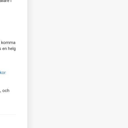
llare i
kan komma
s en helg
lkor
, och