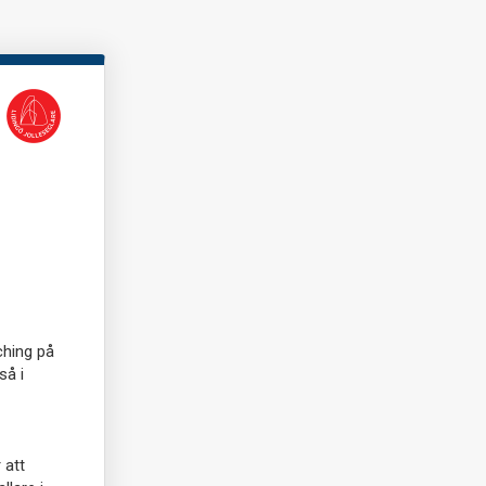
ching på
så i
 att