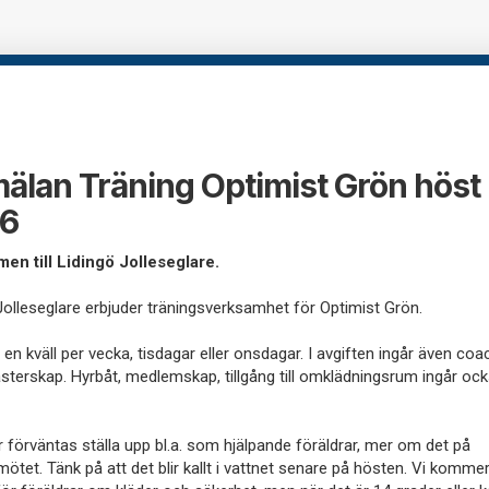
älan Träning Optimist Grön höst
6
en till Lidingö Jolleseglare.
Jolleseglare erbjuder träningsverksamhet för Optimist Grön.
r en kväll per vecka, tisdagar eller onsdagar. I avgiften ingår även coa
terskap. Hyrbåt, medlemskap, tillgång till omklädningsrum ingår ock
.
r förväntas ställa upp bl.a. som hjälpande föräldrar, mer om det på
mötet. Tänk på att det blir kallt i vattnet senare på hösten. Vi kommer