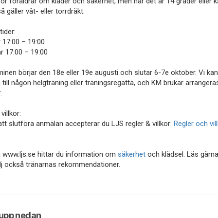
för föräldrar om kläder och säkerhet, men när det är 14 grader eller ka
å gäller våt- eller torrdräkt.
tider:
 17:00 – 19:00
 17:00 – 19:00
inen börjar den 18e eller 19e augusti och slutar 6-7e oktober. Vi 
a till någon helgträning eller träningsregatta, och KM brukar arrangera
r.
villkor:
t slutföra anmälan accepterar du LJS regler & villkor:
Regler och vil
 www.ljs.se hittar du information om
säkerhet
och klädsel. Läs gärna
lj också tränarnas rekommendationer.
rupp nedan