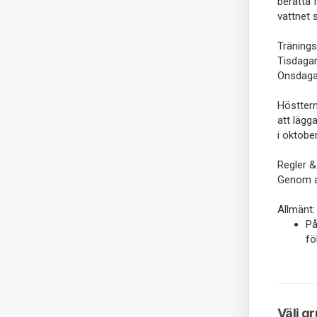
berätta 
vattnet s
Tränings
Tisdagar
Onsdagar
Höstterm
att lägg
i oktobe
Regler & 
Genom at
Allmänt:
På
fö
Välj g