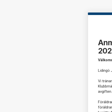
Anm
202
Välkomm
Lidingö 
Vi träna
Klubbmäs
avgiften
Föräldra
föräldra